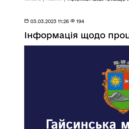
Посилання на державні
Е-д
інформаційні ресурси
03.03.2023 11:26
194
Інформація щодо проц
Ветеранська політика
громади