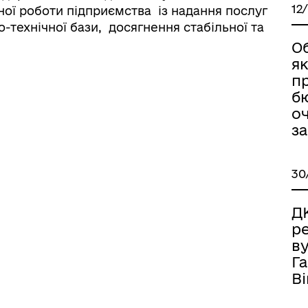
12
ої роботи підприємства із надання послуг
-технічної бази, досягнення стабільної та
О
я
пр
б
оч
за
30
ДК
р
ву
Г
Ві