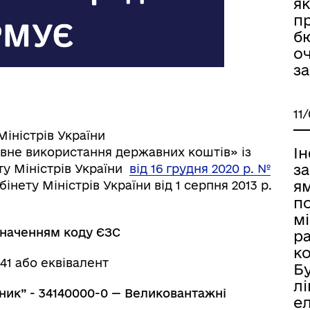
я
пр
б
оч
за
11
Міністрів України
І
ивне використання державних коштів» із
з
у Міністрів України
від 16 грудня 2020 р. №
я
нету Міністрів України від 1 серпня 2013 р.
п
мі
значенням коду ЄЗС
ра
ко
1 або еквівалент
Б
лі
ник”
- 34140000-0 — Великовантажні
ел