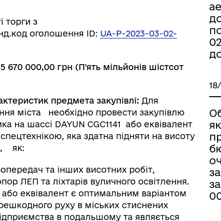
ае
д
і торги з
п
голошення ID:
UA-P-2023-03-02-
02
до
-
5 670 000,00 грн (
П'ять мільйонів шістсот
18
актеристик предмета закупівлі:
Для
О
ення міста необхідно провести закупівлю
я
ка на шассі DAYUN CGC1141 або еквівалент
пр
спецтехнікою, яка здатна підняти на висоту
б
т, як:
оч
опередач та інших висотних робіт,
за
опор ЛЕП та ліхтарів вуличного освітлення.
за
 або еквівалент
є оптимальним варіантом
00
ерешкодного руху в міських стиснених
підприємства в подальшому та являється