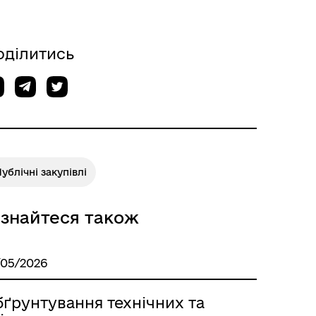
Відкриті дані Гайсинської
ції
міської ради
оділитись
ублічні закупівлі
ізнайтеся також
/05/2026
бґрунтування технічних та