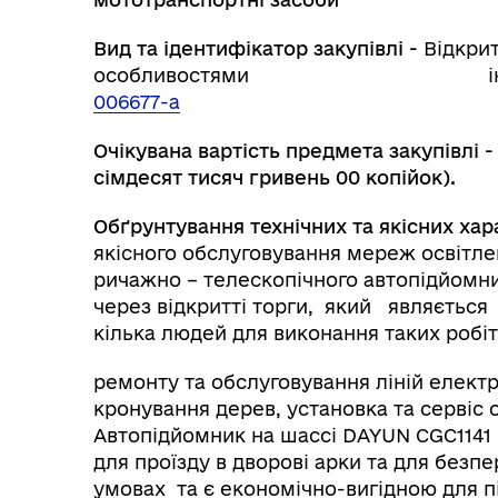
Вид та ідентифікатор закупівлі -
Відкрит
особливостями інд.код о
006677-a
Очікувана вартість предмета закупівлі 
сімдесят тисяч гривень 00 копійок).
Обґрунтування технічних та якісних хар
якісного обслуговування мереж освітл
ричажно – телескопічного автопідйомни
через відкритті торги, який являється 
кілька людей для виконання таких робі
ремонту та обслуговування ліній електр
кронування дерев, установка та сервіс 
Автопідйомник на шассі DAYUN CGC1141
для проїзду в дворові арки та для безп
умовах та є економічно-вигідною для 