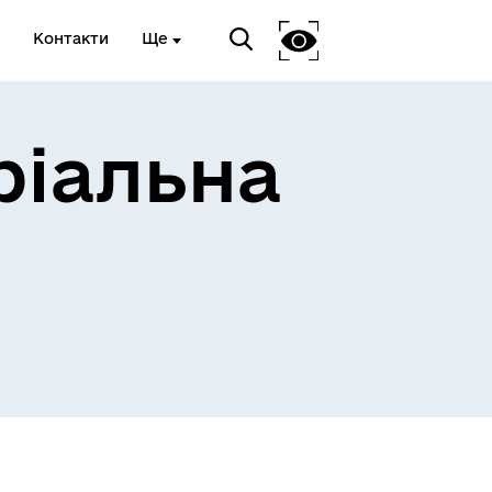
Контакти
Ще
ріальна
 та
Доступ до публічної
інформації