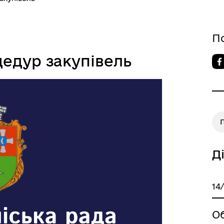
овідник закладів
Послуги державної раєстра
П
едур закупівель
П
Д
14
О