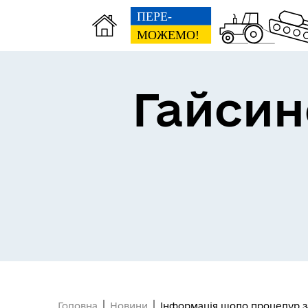
Гайсин
Про громаду
Пуб
Головна
Новини
Інформація щодо процедур з