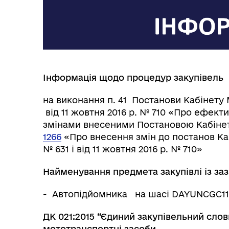
Герої не вмирають
Інформація щодо процедур закупівель
на виконання п. 41 Постанови Кабінету 
від 11 жовтня 2016 р. № 710 «Про ефект
змінами внесеними Постановою Кабінет
1266
«Про внесення змін до постанов Кабі
№ 631 і від 11 жовтня 2016 р. № 710»
Найменування предмета закупівлі із за
- Автопідйомника на шасі DAYUNCGC114
ДК
021:2015
“Єдиний
закупівельний
слов
мототранспортні
засоби