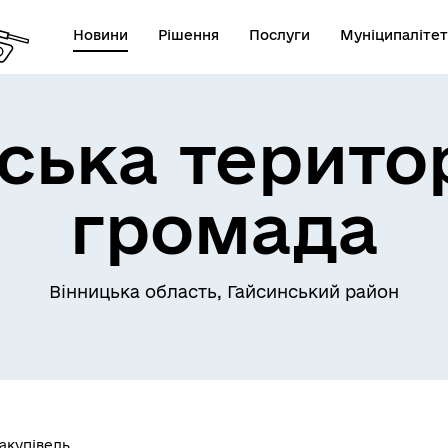
Новини
Рішення
Послуги
Муніципалітет
ська терито
громада
Телефони екстрених служб
лічна інформація
комунальних підприємств
Вінницька область, Гайсинський район
акупівель