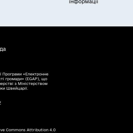
інформації
ада
ї Програми «Електронне
сті громади» (EGAP), що
нерстві з Міністерством
мки Швейцарії.
?
ive Commons Attribution 4.0