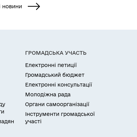
і новини
ГРОМАДСЬКА УЧАСТЬ
Електронні петиції
Громадський бюджет
Електронні консультації
Молодіжна рада
ду
Органи самоорганізації
ги
Інструменти громадської
мадян
участі