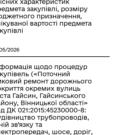
кісних характеристик
едмета закупівлі, розміру
юджетного призначення,
ікуваної вартості предмета
купівлі
/05/2026
нформація щодо процедур
акупівель («Поточний
мковий ремонт дорожнього
окриття окремих вулиць
ста Гайсин, Гайсинського
йону, Вінницької області»
д ДК 021:2015:45230000-8:
удівництво трубопроводів,
ній зв’язку та
ектропередач, шосе, доріг,