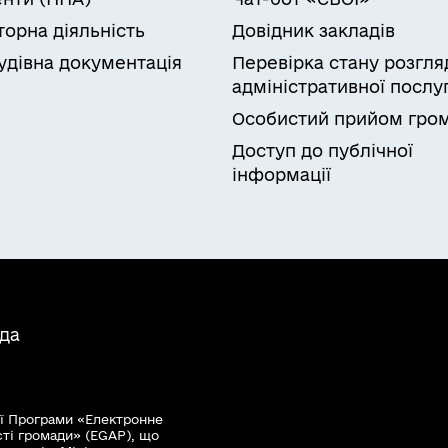
торна діяльність
Довідник закладів
удівна документація
Перевірка стану розгля
адміністративної послу
Особистий прийом гро
Доступ до публічної
інформації
ада
ї Програми «Електронне
сті громади» (EGAP), що