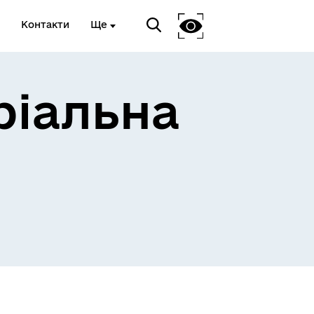
Контакти
Ще
ріальна
 та
Доступ до публічної
інформації
Відкриті дані Гайсинської
ції
міської ради