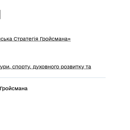
ч
нська Стратегія Гройсмана»
тури, спорту, духовного розвитку та
 Гройсмана