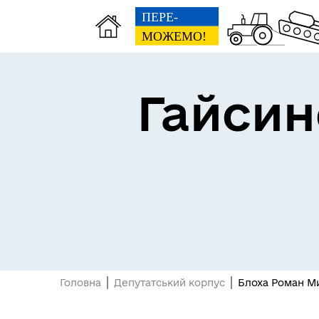
Гайсин
Про громаду
Пуб
Посилання на державні
Е-д
інформаційні ресурси
Головна
Депутатський корпус
Блоха Роман М