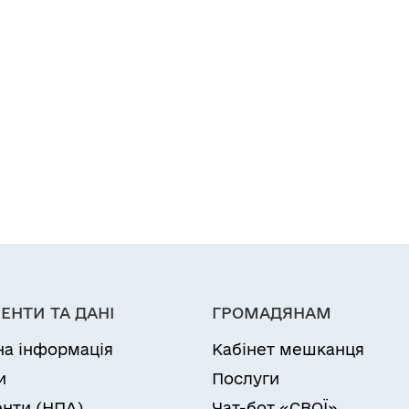
ЕНТИ ТА ДАНІ
ГРОМАДЯНАМ
на інформація
Кабінет мешканця
и
Послуги
нти (НПА)
Чат-бот «СВОЇ»