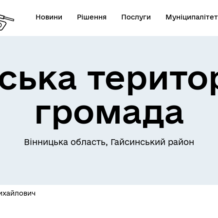
Новини
Рішення
Послуги
Муніципалітет
ська терито
Телефони екстрених служб
лічна інформація
комунальних підприємств
громада
Вінницька область, Гайсинський район
овідник закладів
Послуги державної раєстра
ихайлович