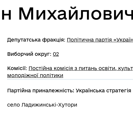
ан Михайлови
Депутатська фракція
:
Політична партія «Украї
Виборчий округ
:
02
Комісії
:
Постійна комісія з питань освіти, куль
молодіжної політики
Партійна приналежність: Українська стратегія
село Ладижинські-Хутори