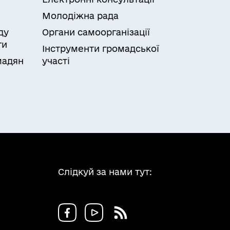
Молодіжна рада
ду
Органи самоорганізації
ги
Інструменти громадської
мадян
участі
Слідкуй за нами тут: