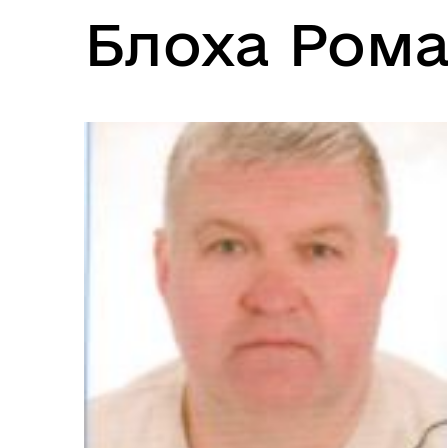
Блоха Ром
Ветеранська політика
громади
Герої не вмирають